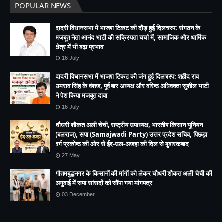
POPULAR NEWS
दादरी विधानसभा में भाजपा टिकट की दौड़ हुई दिलचस्प: संगठन के
मजबूत नेता आनंद भाटी की सक्रियता चर्चा में, सामाजिक और धार्मिक
क्षेत्र में भी बढ़ा प्रभाव
16 July
दादरी विधानसभा में भाजपा टिकट की जंग हुई दिलचस्प: शहीद राव
उमराव सिंह के वंशज, पूर्व बार अध्यक्ष और वरिष्ठ अधिवक्ता सुशील भाटी
ने पेश किया मजबूत दावा
16 July
चौधरी शौकत अली चेची, राष्ट्रीय उपाध्यक्ष, भारतीय किसान यूनियन
(बलराज), सपा (Samajwadi Party) उत्तर प्रदेश सचिव, पिछड़ा
वर्ग प्रकोष्ठ की ओर से ईद-उल-अजहा की दिल से मुबारकबाद
27 May
गौतमबुद्धनगर के किसानों की मांगों को लेकर चौधरी शौकत अली चेची की
अगुवाई में सपा सांसदों को सौंपा गया मांगपत्र
03 December