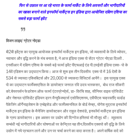
फिर से उछाल पर आ रहे भारत के फार्मा मार्केट के लिये अवसरों और भागीदारियों
का खाका बनाने वाले इनफॉर्मा मार्केट्स इन इंडिया द्वारा आयोजित दक्षिण एशिया का
सबसे बड़ा फार्मा इवेंट
विजन लाइव/ ग्रेटर नोएडा
बी
2
बी इवेंट्स का प्रमुख आयोजक इनफॉर्मा मार्केट्स इन इंडिया
,
जो व्यवसायों के लिये व्योपार
,
नवाचार और वृद्धि करने के मंच बनाता है
,
ने आज इंडिया एक्स पो सेंटर ग्रेटर नोएडा दिल्ली .
एनसीआर में दक्षिण एशिया के सबसे बड़े फार्मा इवेंट पीएचआई एंड पी.एमईसी इंडिया एक्स
-
पो के
14
वें एडिशन का उद्घाटन किया। आज से शुरू इस तीन दिवसीय
एक्स पो में
16
देशों के
534
से ज्यायदा एक्जिबिटर्स और
20,000
से ज्याकदा विजिटर्स आयेंगे।
इस प्रमुख एक्स
पो का उद्घाटन फार्मेक्सएसिल के डायरेक्टर जनरल रवि उदय भास्कसर
,
बोध राज सीकरी
को.चेयरपर्सन फेडरेशन ऑफ फार्मा एंटरप्रेन्यो्र्स
,
डा
-
विरंचि शाह
,
सीनियर वाइस प्रेसिडेंट
और नेशनल प्रेसिडेंट इंडियन ड्रग मैन्यु्फैक्च्रर्स एसोसिएशनय
,
एवीपीएस चक्रवर्तीए वर्ल्डड
पैकेजिंग ऑर्गेनाइजेशन के एम्बेइसेड और फार्मेक्सनसिल के बोर्ड मेम्ब्र
,
योगेश मुद्रास इनफॉर्मा
मार्केट्स इन इंडिया के मैनेजिंग डायरेक्टकर और राहुल देशपांडे
,
इनफॉर्मा मार्केट्स इन इंडिया
के ग्रुप डायरेक्टगर। इस अवसर पर उद्योग की दिग्गोज हस्तियां भी मौजूद थीं।
व्यूवसाय
सम्बंधी नई भागीदारियों और घोषणाओं पर केन्द्रित यह तीन.दिवसीय एक्सपो की वृद्धि के लिये
उद्योग में नये प्रचलन लाने और उन पर चर्चा करने का वादा करता है। अपने वार्षिक वादे को