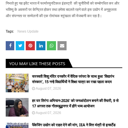
निभाते हुए यह इवेंट भारत में फार्मास्युनटिकल इंडस्ट्री
की चुनौतियों को सम्बोगधित कर और
भविष्यु के अवसरों पर केन्द्रित होकर तथा हमेशा बदलते रहने वाले इस उद्योग में अनुकूलता
और संपन्नता पर सम्मे‍लनों की एक रोमांचक श्रृंखला की मेजबानी कर रहा है।
Tags:
News Update
YOU MAY LIKE THESE POSTS
सरस्वती शिशु मंदिर दनकौर में वैदिक परंपरा के साथ हुआ 'विद्यारंभ
संस्कार', 15 नन्हे विद्यार्थियों ने शिक्षा यात्रा का रखा पहला कदम
August 07, 2026
हर घर तिरंगा अभियान-2026' को जनआंदोलन बनाने की तैयारी, 9 से
17 अगस्त तक गौतमबुद्धनगर में होंगे भव्य आयोजन
August 07, 2026
पैकेजिंग उद्योग को राहत देने की मांग, IEA ने वित्त मंत्री से इनवर्टेड