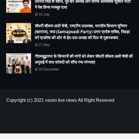
उमराव सिंह के वंशज, पूर्व बार अध्यक्ष और वरिष्ठ अधिवक्ता सुशील भाटी
ने पेश किया मजबूत दावा
16 July
चौधरी शौकत अली चेची, राष्ट्रीय उपाध्यक्ष, भारतीय किसान यूनियन
(बलराज), सपा (Samajwadi Party) उत्तर प्रदेश सचिव, पिछड़ा
वर्ग प्रकोष्ठ की ओर से ईद-उल-अजहा की दिल से मुबारकबाद
27 May
गौतमबुद्धनगर के किसानों की मांगों को लेकर चौधरी शौकत अली चेची की
अगुवाई में सपा सांसदों को सौंपा गया मांगपत्र
03 December
Copyright (c) 2021
vision live news
All Right Reseved
HOME
About us
Contact US
.header-ads img { height:300px !important; max-height:300px