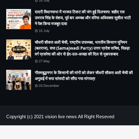
16 July
दादरी विधानसभा में भाजपा टिकट की जंग हुई दिलचस्प: शहीद राव
उमराव सिंह के वंशज, पूर्व बार अध्यक्ष और वरिष्ठ अधिवक्ता सुशील भाटी
ने पेश किया मजबूत दावा
16 July
चौधरी शौकत अली चेची, राष्ट्रीय उपाध्यक्ष, भारतीय किसान यूनियन
(बलराज), सपा (Samajwadi Party) उत्तर प्रदेश सचिव, पिछड़ा
वर्ग प्रकोष्ठ की ओर से ईद-उल-अजहा की दिल से मुबारकबाद
27 May
गौतमबुद्धनगर के किसानों की मांगों को लेकर चौधरी शौकत अली चेची की
अगुवाई में सपा सांसदों को सौंपा गया मांगपत्र
03 December
Copyright (c) 2021
vision live news
All Right Reseved
HOME
About us
Contact US