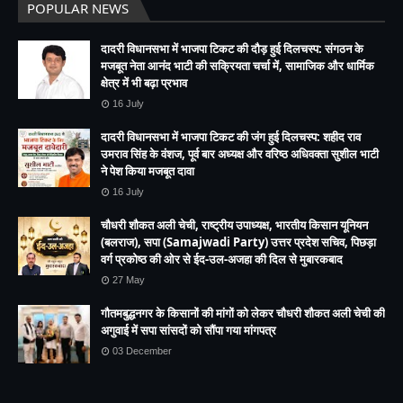
POPULAR NEWS
दादरी विधानसभा में भाजपा टिकट की दौड़ हुई दिलचस्प: संगठन के
मजबूत नेता आनंद भाटी की सक्रियता चर्चा में, सामाजिक और धार्मिक
क्षेत्र में भी बढ़ा प्रभाव
16 July
दादरी विधानसभा में भाजपा टिकट की जंग हुई दिलचस्प: शहीद राव
उमराव सिंह के वंशज, पूर्व बार अध्यक्ष और वरिष्ठ अधिवक्ता सुशील भाटी
ने पेश किया मजबूत दावा
16 July
चौधरी शौकत अली चेची, राष्ट्रीय उपाध्यक्ष, भारतीय किसान यूनियन
(बलराज), सपा (Samajwadi Party) उत्तर प्रदेश सचिव, पिछड़ा
वर्ग प्रकोष्ठ की ओर से ईद-उल-अजहा की दिल से मुबारकबाद
27 May
गौतमबुद्धनगर के किसानों की मांगों को लेकर चौधरी शौकत अली चेची की
अगुवाई में सपा सांसदों को सौंपा गया मांगपत्र
03 December