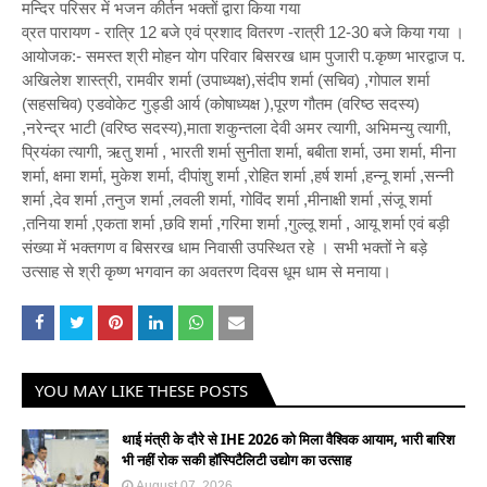
मन्दिर परिसर में भजन कीर्तन भक्तों द्वारा किया गया
व्रत पारायण - रात्रि 12 बजे एवं प्रशाद वितरण -रात्री 12-30 बजे किया गया ।
आयोजक:- समस्त श्री मोहन योग परिवार बिसरख धाम पुजारी प.कृष्ण भारद्वाज प.
अखिलेश शास्त्री, रामवीर शर्मा (उपाध्यक्ष),संदीप शर्मा (सचिव) ,गोपाल शर्मा
(सहसचिव) एडवोकेट गुड्डी आर्य (कोषाध्यक्ष ),पूरण गौतम (वरिष्ठ सदस्य)
,नरेन्द्र भाटी (वरिष्ठ सदस्य),माता शकुन्तला देवी अमर त्यागी, अभिमन्यु त्यागी,
प्रियंका त्यागी, ऋतु शर्मा , भारती शर्मा सुनीता शर्मा, बबीता शर्मा, उमा शर्मा, मीना
शर्मा, क्षमा शर्मा, मुकेश शर्मा, दीपांशु शर्मा ,रोहित शर्मा ,हर्ष शर्मा ,हन्नू शर्मा ,सन्नी
शर्मा ,देव शर्मा ,तनुज शर्मा ,लवली शर्मा, गोविंद शर्मा ,मीनाक्षी शर्मा ,संजू शर्मा
,तनिया शर्मा ,एकता शर्मा ,छवि शर्मा ,गरिमा शर्मा ,गुल्लू शर्मा , आयू शर्मा एवं बड़ी
संख्या में भक्तगण व बिसरख धाम निवासी उपस्थित रहे । सभी भक्तों ने बड़े
उत्साह से श्री कृष्ण भगवान का अवतरण दिवस धूम धाम से मनाया।
YOU MAY LIKE THESE POSTS
थाई मंत्री के दौरे से IHE 2026 को मिला वैश्विक आयाम, भारी बारिश
भी नहीं रोक सकी हॉस्पिटैलिटी उद्योग का उत्साह
August 07, 2026